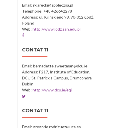
Intercultura
Intercultura
Intercultura
Intercultura
Intercultura
Email: rklarecki@spoleczna.pl
Telephone: +48 426642278
Address: ul. Kilińskiego 98, 90-012 Łódź,
Poland
Web:
http://www.lodz.san.edu.pl
Facebook
account
of
CONTATTI
Społeczna
Akademia
Nauk
Email: bernadette.sweetman@dcu.ie
w
Address: F217, Institute of Education,
Łodzi
DCU St. Patrick’s Campus, Drumcondra,
Dublin
Web:
http://www.dcu.ie/eqi
Twitter
account
of
CONTATTI
Dublin
City
University
Email: gregorio.rodriguez@uca.es