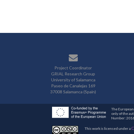
Project Coordinator
GRIAL Research Group
University of Salamanca
Paseo de Canalejas 169
37008 Salamanca (Spain)
The European 
only of the au
Number: 201
C
This work is licensed under a