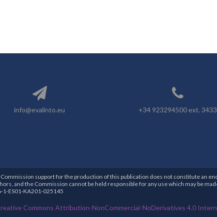
info@evalinto.eu
+34 923294500 ext. 3433
Commission support for the production of this publication does not constitute an en
thors, and the Commission cannot be held responsible for any use which may be made
6-1-ES01-KA201-025145
reative Commons Attribution-NonCommercial-NoDerivatives 4.0 Interna