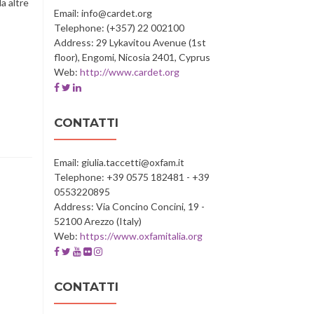
a altre
University
University
University
University
University
Email: info@cardet.org
of
of
of
of
of
Telephone: (+357) 22 002100
Salamanca
Salamanca
Salamanca
Salamanca
Salamanca
Address: 29 Lykavitou Avenue (1st
floor), Engomi, Nicosia 2401, Cyprus
Web:
http://www.cardet.org
Facebook
Twitter
Linkedin
account
account
account
of
of
of
CONTATTI
CARDET
CARDET
CARDET
Email: giulia.taccetti@oxfam.it
Telephone: +39 0575 182481 - +39
0553220895
Address: Via Concino Concini, 19 -
52100 Arezzo (Italy)
Web:
https://www.oxfamitalia.org
Facebook
Twitter
Youtube
Flickr
Instagram
account
account
account
account
account
of
of
of
of
of
CONTATTI
Oxfam
Oxfam
Oxfam
Oxfam
Oxfam
Italia
Italia
Italia
Italia
Italia