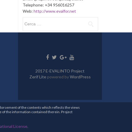
Telephone: +34 956016257
Web:
http://www.evalfor.net
Ricerca
per:
Go
Go
Go
Go
to
to
to
to
Facebook
Twitter
Google+
Youtube
2017 E-EVALINTO Project
Zerif Lite
powered by
WordPress
dorsement of the contents which reflects the views
 of the information contained therein. Project
tional License
.