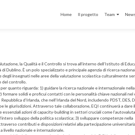
Salta
il
Home
Il progetto
Team
New
contenuto
lutazione, la Qualità e il Controllo si trova all’interno dell’Istituto di Edu
tà di Dublino. È un polo specializzato e principale agenzia di ricerca naziona
e degli insegnati nelle aree della valutazione scolastica culturalmente sen
e del controllo.
per quanto riguarda: 1) guidare la ricerca nazionale e internazionale nella
) formare solidi e proficui contatti con le personalità chiave nazionali ne
la Repubblica d’Irlanda, che nell’Irlanda del Nord, includendo PDST, DES, 
be le giurisdizioni. Attraverso tale collaborazione, EQI continuerà a dare i
 essenziali azioni di capacity-building in settori cruciali come l’autovalut
e l’intero sviluppo della politica scolastica; 3) sviluppare competenze nella
traverso contributi e disposizioni relativi alla partecipazione universitari
 livello nazionale e internazionale.