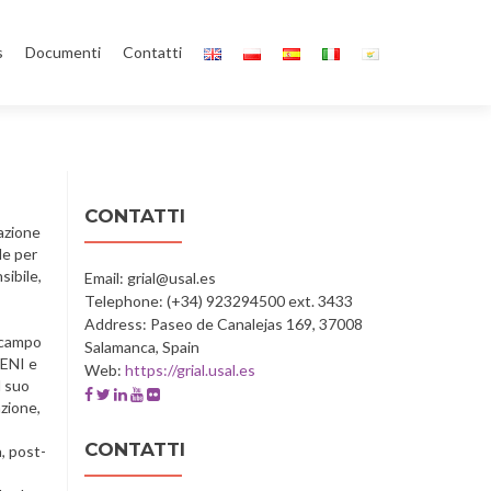
s
Documenti
Contatti
CONTATTI
cazione
le per
sibile,
Email: grial@usal.es
Telephone: (+34) 923294500 ext. 3433
Address: Paseo de Canalejas 169, 37008
l campo
Salamanca, Spain
DENI e
Web:
https://grial.usal.es
l suo
Facebook
Twitter
Linkedin
Youtube
Flickr
azione,
account
account
account
account
account
of
of
of
of
of
CONTATTI
a, post-
GRIAL
GRIAL
GRIAL
GRIAL
GRIAL
-
-
-
-
-