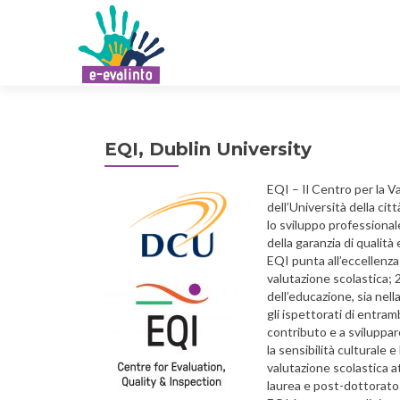
EQI, Dublin University
EQI – Il Centro per la Va
dell’Università della cit
lo sviluppo professional
della garanzia di qualità 
EQI punta all’eccellenza 
valutazione scolastica; 2
dell’educazione, sia nel
gli ispettorati di entram
contributo e a sviluppare
la sensibilità culturale 
valutazione scolastica at
laurea e post-dottorato a